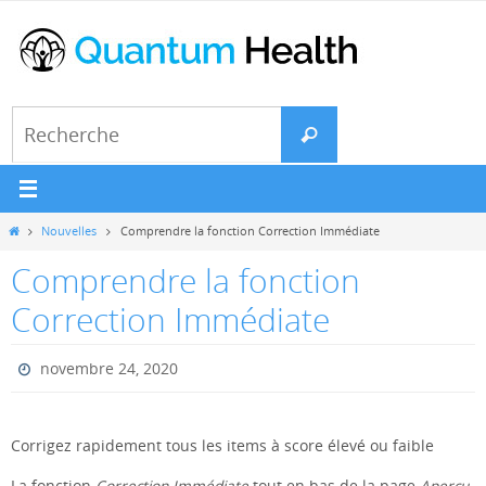
Passer
vers
le
contenu
Search
Recherche
for:
Home
Nouvelles
Comprendre la fonction Correction Immédiate
Comprendre la fonction
Correction Immédiate
novembre 24, 2020
Corrigez rapidement tous les items à score élevé ou faible
La fonction
Correction Immédiate
tout en bas de la page
Aperçu