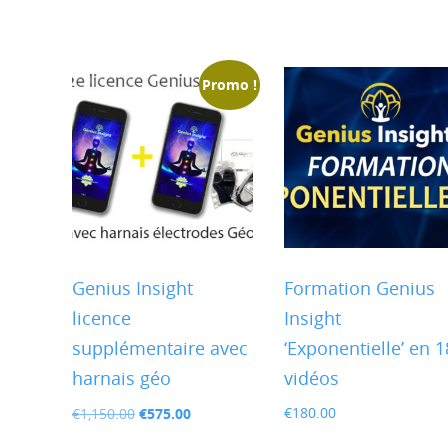
Promo !
Genius Insight
Formation Genius
licence
Insight
supplémentaire avec
‘Exponentielle’ en 1
harnais géo
vidéos
Le
Le
€
575.00
€
180.00
€
1,150.00
prix
prix