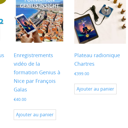
ptions
euvent
tre
hoisies
ur
age
us
Enregistrements
Plateau radionique
u
vidéo de la
Chartres
roduit
formation Genius à
€
399.00
Nice par François
el
Ajouter au panier
Galas
€
40.00
0.00.
Ajouter au panier