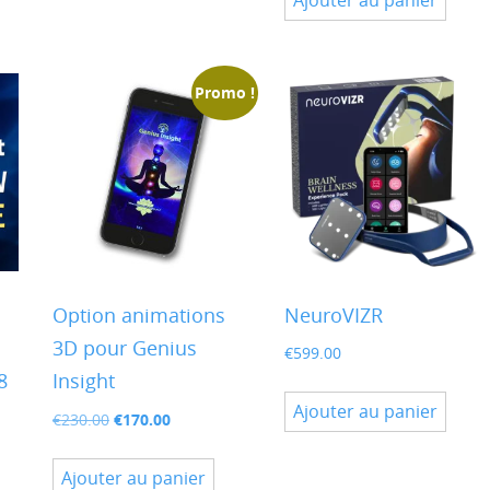
Ajouter au panier
€275.00.
€248.00.
Promo !
Option animations
NeuroVIZR
3D pour Genius
€
599.00
8
Insight
Ajouter au panier
Le
Le
€
170.00
€
230.00
prix
prix
initial
actuel
Ajouter au panier