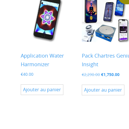
o
p
ê
c
s
la
p
Application Water
Pack Chartres Geni
d
Harmonizer
Insight
p
Le
Le
€
40.00
€
1,750.00
€
2,290.00
prix
prix
initial
actu
Ajouter au panier
Ajouter au panier
était :
est :
€2,290.00.
€1,75