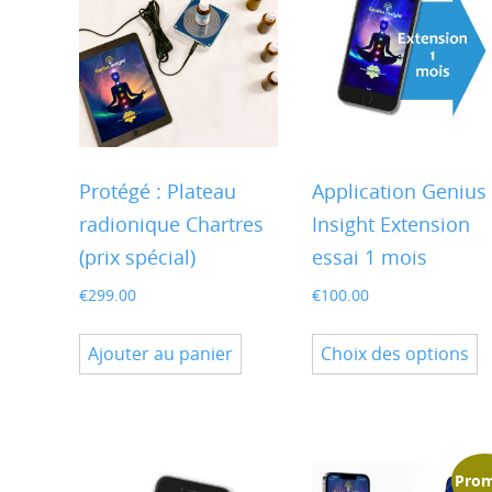
Protégé : Plateau
Application Genius
radionique Chartres
Insight Extension
(prix spécial)
essai 1 mois
€
299.00
€
100.00
C
Ajouter au panier
Choix des options
p
a
p
v
L
Prom