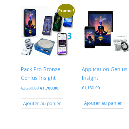
Promo !
Pack Pro Bronze
Application Genius
Genius Insight
Insight
Le
Le
€
1,700.00
€
1,150.00
€
2,280.00
prix
prix
initial
actuel
Ajouter au panier
Ajouter au panier
était :
est :
€2,280.00.
€1,700.00.