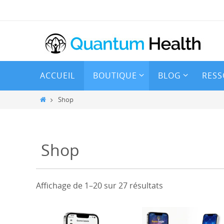
Passer
vers
le
contenu
Passer
ACCUEIL
BOUTIQUE
BLOG
RESS
vers
le
Home
Shop
contenu
Shop
Trié
Affichage de 1–20 sur 27 résultats
par
popularité