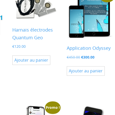
Harnais électrodes
Quantum Geo
€
120.00
Application Odyssey
Le
Le
€
300.00
€
450.00
Ajouter au panier
prix
prix
initial
actuel
Ajouter au panier
était :
est :
€450.00.
€300.00.
Promo !