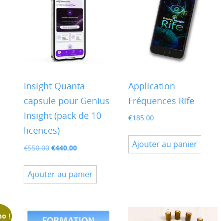
Insight Quanta
Application
capsule pour Genius
Fréquences Rife
Insight (pack de 10
€
185.00
licences)
Ajouter au panier
e
Le
Le
€
440.00
€
550.00
prix
prix
roduit
initial
actuel
Ajouter au panier
était :
est :
lusieurs
€550.00.
€440.00.
ariations.
es
o !