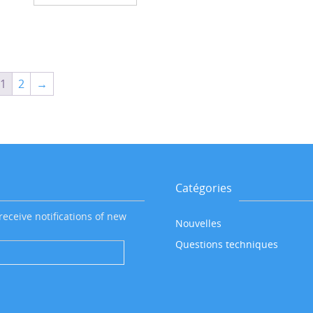
était :
est :
€230.00.
€170.00.
1
2
→
Catégories
receive notifications of new
Nouvelles
Questions techniques