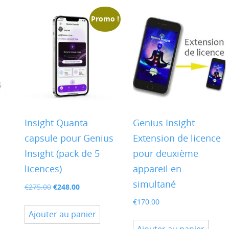
Promo !
Insight Quanta
Genius Insight
capsule pour Genius
Extension de licence
Insight (pack de 5
pour deuxième
licences)
appareil en
simultané
Le
Le
€
248.00
€
275.00
prix
prix
€
170.00
initial
actuel
Ajouter au panier
était :
est :