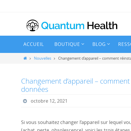
Passer
vers
le
contenu
Passer
ACCUEIL
BOUTIQUE
BLOG
RESS
vers
le
Home
Nouvelles
Changement d’appareil – comment réinsta
contenu
Changement d’appareil – comment r
données
octobre 12, 2021
Si vous souhaitez changer l’appareil sur lequel vo
(achat, perte, obsolescence), voici les trois étapes