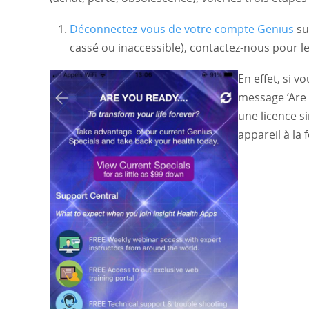
Déconnectez-vous de votre compte Genius
sur
cassé ou inaccessible), contactez-nous pour le 
En effet, si 
message ‘Are 
une licence s
appareil à la f