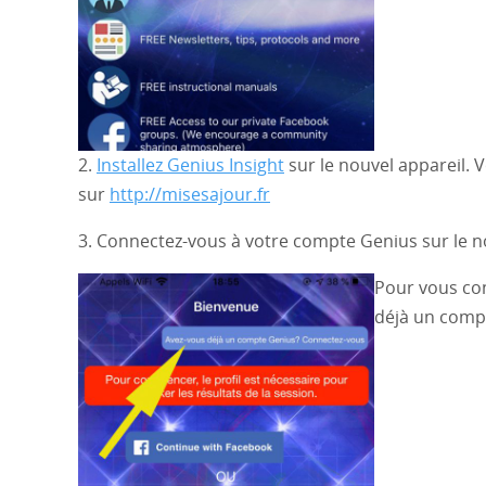
2.
Installez Genius Insight
sur le nouvel appareil. V
sur
http://misesajour.fr
3. Connectez-vous à votre compte Genius sur le n
Pour vous con
déjà un comp