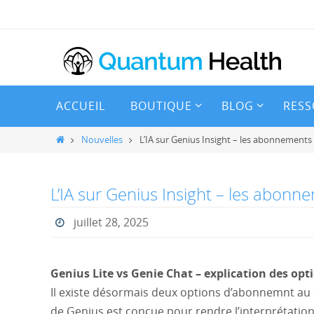
Passer
vers
le
contenu
Passer
ACCUEIL
BOUTIQUE
BLOG
RESS
vers
le
Home
Nouvelles
L’IA sur Genius Insight – les abonnements
contenu
L’IA sur Genius Insight – les abonn
juillet 28, 2025
Genius Lite vs Genie Chat – explication des o
Il existe désormais deux options d’abonnemnt au se
de Genius est conçue pour rendre l’interprétation 