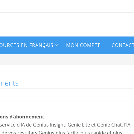
OURCES EN FRANÇAIS
MON COMPTE
CONTAC
ements
ptions d’abonnement
rvice d’IA de Genius Insight: Genie Lite et Genie Chat. l’IA
de vos résultats Genius plus facile, plus rapide et plus