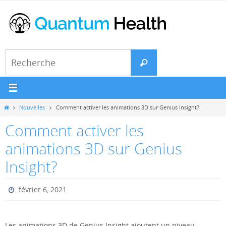
Passer
vers
le
contenu
Search
Recherche
for:
Home
Nouvelles
Comment activer les animations 3D sur Genius Insight?
Comment activer les
animations 3D sur Genius
Insight?
février 6, 2021
Les animations 3D de Genius Insight ajoutent un niveau