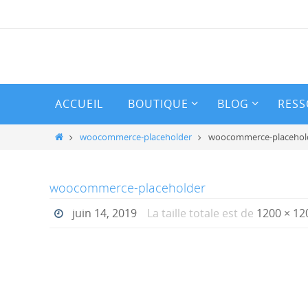
Passer
vers
le
contenu
Passer
ACCUEIL
BOUTIQUE
BLOG
RESS
vers
le
Home
woocommerce-placeholder
woocommerce-placehol
contenu
woocommerce-placeholder
juin 14, 2019
La taille totale est de
1200 × 12