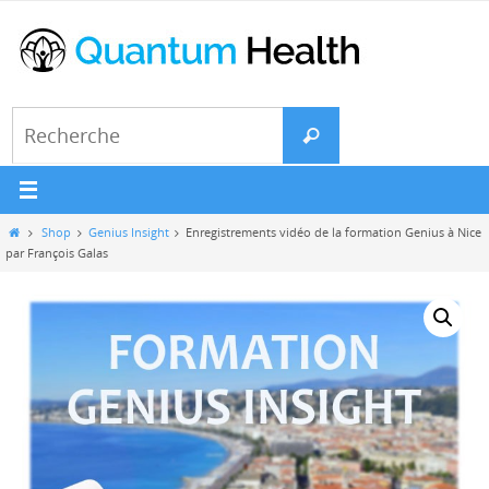
Passer
vers
le
contenu
Search
Recherche
for:
Home
Shop
Genius Insight
Enregistrements vidéo de la formation Genius à Nice
par François Galas