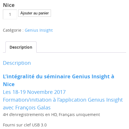
Nice
quantité
Ajouter au panier
de
Enregistrements
Catégorie :
Genius Insight
vidéo
de
la
Description
formation
Genius
Description
à
Nice
L’intégralité du séminaire Genius Insight à
par
Nice
François
Les 18-19 Novembre 2017
Galas
Formation/initiation à l’application Genius Insight
avec François Galas
4H d’enregistrements en HD, Français uniquement
Fourni sur clef USB 3.0