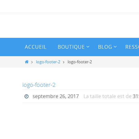
Passer
vers
le
contenu
Passer
ACCUEIL
BOUTIQUE
BLOG
RESS
vers
le
Home
logo-footer-2
logo-footer-2
contenu
logo-footer-2
septembre 26, 2017
La taille totale est de
31