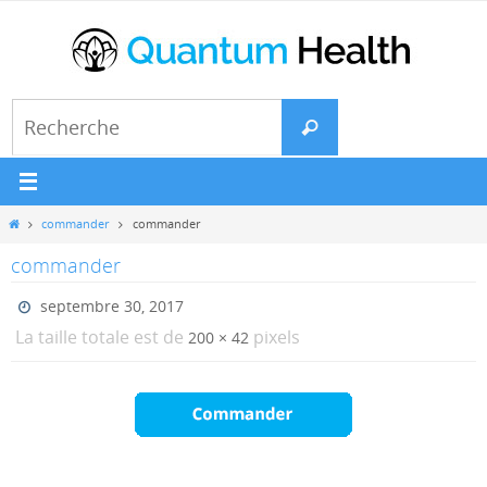
Passer
vers
le
contenu
Search
Recherche
for:
Home
commander
commander
commander
septembre 30, 2017
La taille totale est de
pixels
200 × 42