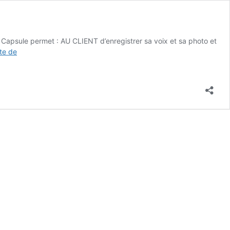
n Capsule permet : AU CLIENT d’enregistrer sa voix et sa photo et
Fonctionnement
ite de
de
la
Capsule
Insight
Quanta